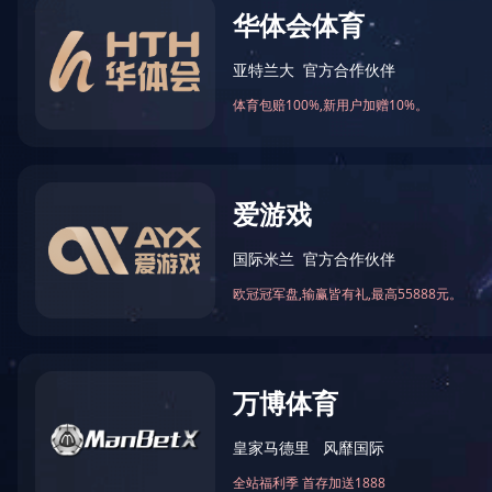
教育概览
通知公告
文件汇编
LEJING.COM乐竞体育(中国大陆)
科技公司
项目制
主题案例