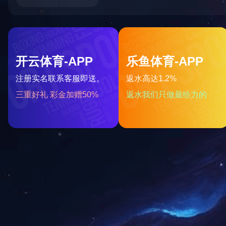
核心课程
联合培养基地
优秀实践成果
行业导师
成章培训